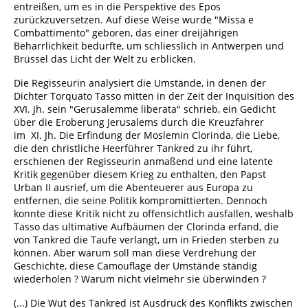
entreißen, um es in die Perspektive des Epos
zurückzuversetzen. Auf diese Weise wurde "Missa e
Combattimento" geboren, das einer dreijährigen
Beharrlichkeit bedurfte, um schliesslich in Antwerpen und
Brüssel das Licht der Welt zu erblicken.
Die Regisseurin analysiert die Umstände, in denen der
Dichter Torquato Tasso mitten in der Zeit der Inquisition des
XVI. Jh. sein "Gerusalemme liberata" schrieb, ein Gedicht
über die Eroberung Jerusalems durch die Kreuzfahrer
im XI. Jh. Die Erfindung der Moslemin Clorinda, die Liebe,
die den christliche Heerführer Tankred zu ihr führt,
erschienen der Regisseurin anmaßend und eine latente
Kritik gegenüber diesem Krieg zu enthalten, den Papst
Urban II ausrief, um die Abenteuerer aus Europa zu
entfernen, die seine Politik kompromittierten. Dennoch
konnte diese Kritik nicht zu offensichtlich ausfallen, weshalb
Tasso das ultimative Aufbäumen der Clorinda erfand, die
von Tankred die Taufe verlangt, um in Frieden sterben zu
können. Aber warum soll man diese Verdrehung der
Geschichte, diese Camouflage der Umstände ständig
wiederholen ? Warum nicht vielmehr sie überwinden ?
(...) Die Wut des Tankred ist Ausdruck des Konflikts zwischen