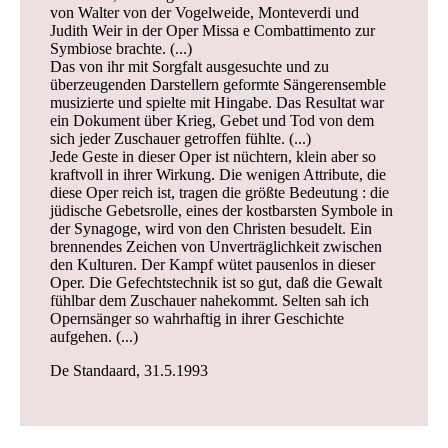
von Walter von der Vogelweide, Monteverdi und
Judith Weir in der Oper Missa e Combattimento zur
Symbiose brachte. (...)
Das von ihr mit Sorgfalt ausgesuchte und zu
überzeugenden Darstellern geformte Sängerensemble
musizierte und spielte mit Hingabe. Das Resultat war
ein Dokument über Krieg, Gebet und Tod von dem
sich jeder Zuschauer getroffen fühlte. (...)
Jede Geste in dieser Oper ist nüchtern, klein aber so
kraftvoll in ihrer Wirkung. Die wenigen Attribute, die
diese Oper reich ist, tragen die größte Bedeutung : die
jüdische Gebetsrolle, eines der kostbarsten Symbole in
der Synagoge, wird von den Christen besudelt. Ein
brennendes Zeichen von Unverträglichkeit zwischen
den Kulturen. Der Kampf wütet pausenlos in dieser
Oper. Die Gefechtstechnik ist so gut, daß die Gewalt
fühlbar dem Zuschauer nahekommt. Selten sah ich
Opernsänger so wahrhaftig in ihrer Geschichte
aufgehen. (...)
De Standaard, 31.5.1993