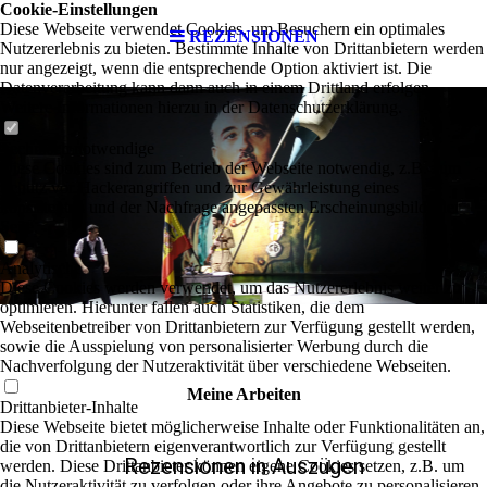
Cookie-Einstellungen
Diese Webseite verwendet Cookies, um Besuchern ein optimales
REZENSIONEN
Nutzererlebnis zu bieten. Bestimmte Inhalte von Drittanbietern werden
nur angezeigt, wenn die entsprechende Option aktiviert ist. Die
Datenverarbeitung kann dann auch in einem Drittland erfolgen.
Weitere Informationen hierzu in der Datenschutzerklärung.
Technisch notwendige
Diese Cookies sind zum Betrieb der Webseite notwendig, z.B. zum
Schutz vor Hackerangriffen und zur Gewährleistung eines
konsistenten und der Nachfrage angepassten Erscheinungsbilds der
Seite.
Analytische
Diese Cookies werden verwendet, um das Nutzererlebnis weiter zu
optimieren. Hierunter fallen auch Statistiken, die dem
Webseitenbetreiber von Drittanbietern zur Verfügung gestellt werden,
sowie die Ausspielung von personalisierter Werbung durch die
Nachverfolgung der Nutzeraktivität über verschiedene Webseiten.
Meine Arbeiten
Drittanbieter-Inhalte
Diese Webseite bietet möglicherweise Inhalte oder Funktionalitäten an,
die von Drittanbietern eigenverantwortlich zur Verfügung gestellt
Rezensionen in Auszügen
werden. Diese Drittanbieter können eigene Cookies setzen, z.B. um
die Nutzeraktivität zu verfolgen oder ihre Angebote zu personalisieren